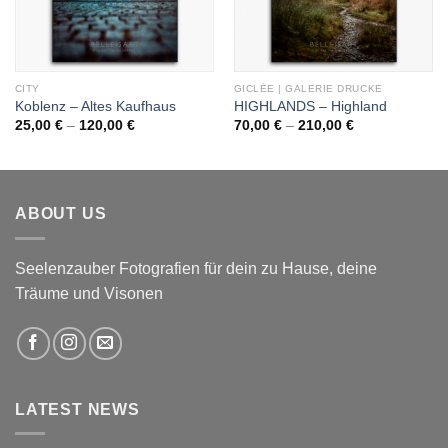
CITY
GICLÉE | GALERIE DRUCKE
Koblenz – Altes Kaufhaus
HIGHLANDS – Highland
Preisspanne:
Preisspanne:
25,00
€
–
120,00
€
70,00
€
–
210,00
€
25,00 €
70,00 €
bis
bis
120,00 €
210,00 €
ABOUT US
Seelenzauber Fotografien für dein zu Hause, deine
Träume und Visonen
LATEST NEWS