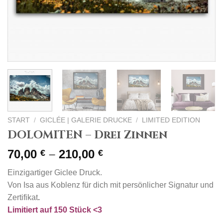
START
/
GICLÉE | GALERIE DRUCKE
/
LIMITED EDITION
DOLOMITEN – Drei Zinnen
Preisspanne:
70,00
–
210,00
€
€
70,00 €
Einzigartiger Giclee Druck.
bis
Von Isa aus Koblenz für dich mit persönlicher Signatur und
210,00 €
Zertifikat
.
Limitiert auf 150 Stück <3