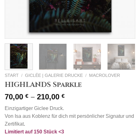
START
/
GICLÉE | GALERIE DRUCKE
/
MACROLOVER
HIGHLANDS Sparkle
Preisspanne:
70,00
–
210,00
€
€
70,00 €
Einzigartiger Giclee Druck.
bis
Von Isa aus Koblenz für dich mit persönlicher Signatur und
210,00 €
Zertifikat
.
Limitiert auf 150 Stück <3