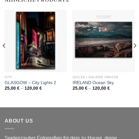
CITY
GICLÉE | GALERIE DRUCKE
GLASGOW – City Lights 2
IRELAND Ocean Sky
Preisspanne:
Preisspanne:
25,00
€
–
120,00
€
25,00
€
–
120,00
€
25,00 €
25,00 €
bis
bis
120,00 €
120,00 €
ABOUT US
Seelenzauber Fotografien für dein zu Hause, deine